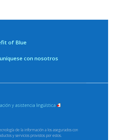
fit of Blue
níquese con nosotros
ación y asistencia
lingüística
nología de la información a los asegurados con
uctos y servicios provistos por estos.