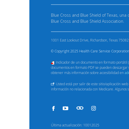
Blue Cross and Blue Shield of Texas, una 
Blue Cross and Blue Shield Association.
1001 East Lookout Drive, Richardson, Texas 75082
© Copyright 2025 Health Care Service Corporation
Indicador de un documento en formato portátil (
documentos en formato PDF se pueden descargar si
obtener más información sobre accesibilidad en
ad
Usted está por salir de este sitio/aplicación web
información no relacionada con Medicare. Algunos si
Última actualización: 10012025