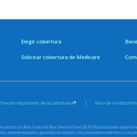
Elegir cobertura
Bene
Solicitar cobertura de Medicare
Comu
ormación importante de la
cobertura
Aviso de no discrimin
contrato con Blue Cross and Blue Shield of Texas (BCBSTX) para prestar apoyo en tec
, representaciones o garantías con relación a los proveedores externos ni a los prod