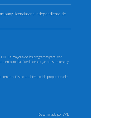
Company, licenciataria independiente de
r PDF. La mayoría de los programas para leer
ra en pantalla. Puede descargar otros recursos y
 un tercero. El sitio también podría proporcionarle
Desarrollado por VML