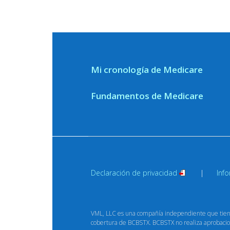
Mi cronología de Medicare
Fundamentos de Medicare
Declaración de
privacidad
Inf
VML, LLC es una compañía independiente que tiene 
cobertura de BCBSTX. BCBSTX no realiza aprobaciones